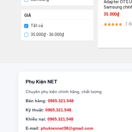
Adapter OTG U
Samsung chín
35.000₫
GIÁ
1 đ
Tất cả
35.000₫ - 36.000₫
Phụ Kiện NET
Chuyên phụ kiện chính hãng, chất lượng.
Bán hàng:
0965.321.548
Kỹ thuật:
0965.321.548
Khiếu nại:
0965.321.548
E-mail:
phukiennet38@gmail.com