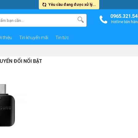
Yêu cầu đang được xử lý...
0965.321.54
Hotline bán hàn
i thiệu
Tin khuyến mãi
Tin tức
UYỂN ĐỔI NỔI BẬT