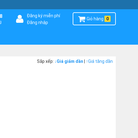
8
Đăng ký miễn phí
Giỏ hàng
0
g
Đăng nhập
Sắp xếp:
↓
Giá giảm dần
|
↑
Giá tăng dần