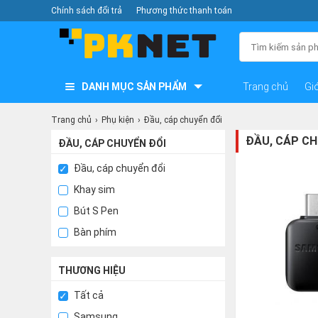
Chính sách đổi trả
Phương thức thanh toán
DANH MỤC SẢN PHẨM
Trang chủ
Giớ
Trang chủ
Phụ kiện
Đầu, cáp chuyển đổi
ĐẦU, CÁP CH
ĐẦU, CÁP CHUYỂN ĐỔI
Đầu, cáp chuyển đổi
Khay sim
Bút S Pen
Bàn phím
THƯƠNG HIỆU
Tất cả
Samsung