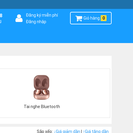
8
Đăng ký miễn phí
Giỏ hàng
0
g
Đăng nhập
Tai nghe Bluetooth
Sắp xếp:
↓
Giá giảm dần
|
↑
Giá tăng dần