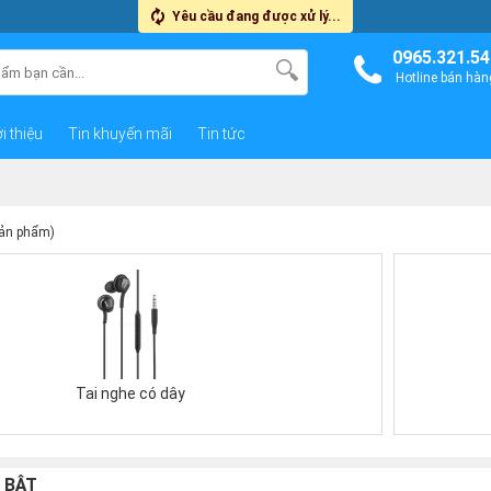
Yêu cầu đang được xử lý...
0965.321.54
Hotline bán hàn
i thiệu
Tin khuyến mãi
Tin tức
sản phẩm)
Tai nghe có dây
 BẬT