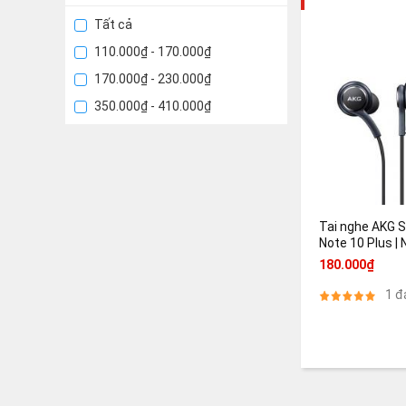
Tất cả
110.000₫ - 170.000₫
170.000₫ - 230.000₫
350.000₫ - 410.000₫
Tai nghe AKG 
Note 10 Plus | 
hãng
180.000₫
1 đ