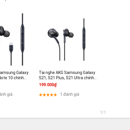
Samsung Galaxy
Tai nghe AKG Samsung Galaxy
Note 10 chính
S21, S21 Plus, S21 Ultra chính
hãng
199.000₫
ánh giá
1 đánh giá
1/1