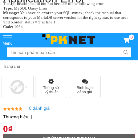
The application could not run because of the following error:
Type:
MySQL Query Error
Message:
You have an error in your SQL syntax; check the manual that
corresponds to your MariaDB server version for the right syntax to use near
'and o.order_status = 5' at line 1
Code:
1064
0
Trang chủ
Thông số
Bình luận
kỹ thuật
đánh giá
0 đánh giá
Thương hiệu: |
0₫