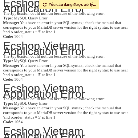
Ecshop Vietnam
Application Error
Yêu cầu đang được xử lý...
The application could not run because of the following error:
Type:
MySQL Query Error
Message:
You have an error in your SQL syntax; check the manual that
corresponds to your MariaDB server version for the right syntax to use near
'and o.order_status = 5' at line 1
Code:
1064
Ecshop Vietnam
Application Error
The application could not run because of the following error:
Type:
MySQL Query Error
Message:
You have an error in your SQL syntax; check the manual that
corresponds to your MariaDB server version for the right syntax to use near
'and o.order_status = 5' at line 1
Code:
1064
Ecshop Vietnam
Application Error
The application could not run because of the following error:
Type:
MySQL Query Error
Message:
You have an error in your SQL syntax; check the manual that
corresponds to your MariaDB server version for the right syntax to use near
'and o.order_status = 5' at line 1
Code:
1064
Ecshop Vietnam
Application Error