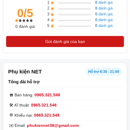
1
0
đánh giá
2
0
đánh giá
0/5
3
0
đánh giá
4
0
đánh giá
5
0
đánh giá
0 đánh giá
Gửi đánh giá của bạn
Phụ kiện NET
Hỗ trợ 8:30 - 21:00
Tổng đài hỗ trợ
☎️
Bán hàng:
0965.321.548
🛠️
Kĩ thuật:
0965.321.548
💬
Khiếu nại:
0965.321.548
✉️
Email:
phukiennet38@gmail.com