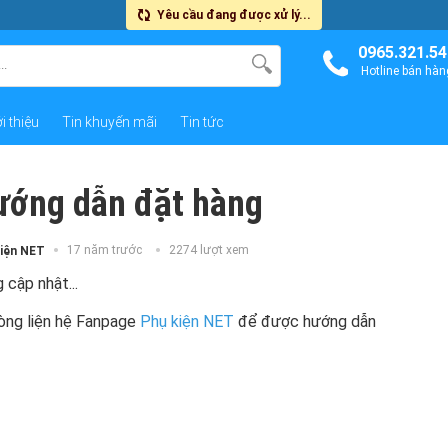
Yêu cầu đang được xử lý...
0965.321.54
Hotline bán hàn
i thiệu
Tin khuyến mãi
Tin tức
ướng dẫn đặt hàng
17 năm trước
2274 lượt xem
kiện NET
 cập nhật...
lòng liện hệ Fanpage
Phụ kiện NET
để được hướng dẫn