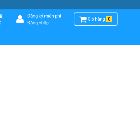
8
Đăng ký miễn phí
Giỏ hàng
0
g
Đăng nhập