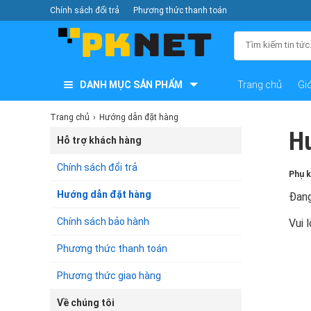
Chính sách đổi trả
Phương thức thanh toán
DANH MỤC SẢN PHẨM
Trang chủ
Giớ
Trang chủ
Hướng dẫn đặt hàng
H
Hỗ trợ khách hàng
Chính sách đổi trả
Phụ 
Hướng dẫn đặt hàng
Đang
Chính sách bảo hành
Vui 
Phương thức thanh toán
Phương thức giao hàng
Về chúng tôi