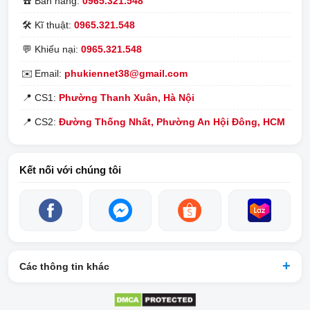
☎️
Bán hàng:
0965.321.548
🛠️
Kĩ thuật:
0965.321.548
💬
Khiếu nại:
0965.321.548
✉️
Email:
phukiennet38@gmail.com
📍
CS1:
Phường Thanh Xuân, Hà Nội
📍
CS2:
Đường Thống Nhất, Phường An Hội Đông, HCM
Kết nối với chúng tôi
Các thông tin khác