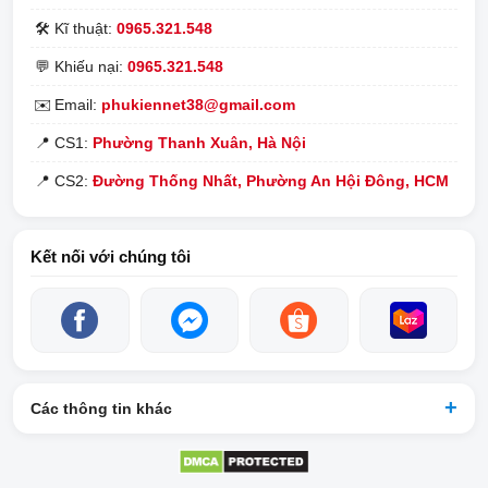
🛠️
Kĩ thuật:
0965.321.548
Đèn xanh - sạc đầy.
Khi sử dụng
đế sạc samsung gear s3
, mặt đồng hồ Gear S3 sẽ
💬
Khiếu nại:
0965.321.548
thay đổi hướng để luôn hướng lên trên.
✉️
Email:
phukiennet38@gmail.com
Dock sạc gear s3 chính hãng
có tích hợp nam châm giúp việc
📍
CS1:
Phường Thanh Xuân, Hà Nội
sạc đồng hồ của bạn dễ dàng và an toàn hơn.
📍
CS2:
Đường Thống Nhất, Phường An Hội Đông, HCM
Kết nối với chúng tôi
Các thông tin khác