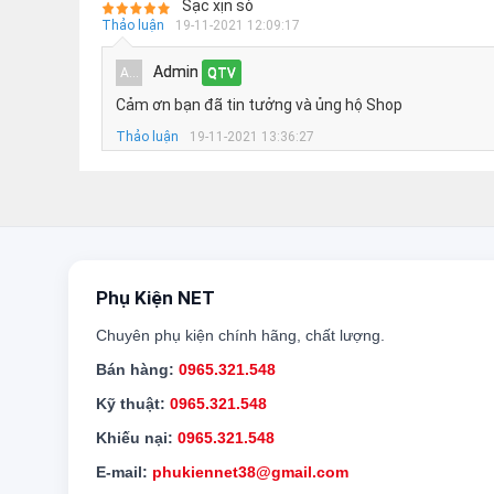
Sạc xịn sò
Thảo luận
19-11-2021 12:09:17
Admin
A...
QTV
Cảm ơn bạn đã tin tưởng và ủng hộ Shop
Thảo luận
19-11-2021 13:36:27
Phụ Kiện NET
Chuyên phụ kiện chính hãng, chất lượng.
Bán hàng:
0965.321.548
Kỹ thuật:
0965.321.548
Khiếu nại:
0965.321.548
E-mail:
phukiennet38@gmail.com