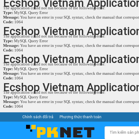
Ecshop Vietnam Application
The application could not run because of the following error:
Type:
MySQL Query Error
Message:
You have an error in your SQL syntax; check the manual that corresponds
Code:
1064
Ecshop Vietnam Application
The application could not run because of the following error:
Type:
MySQL Query Error
Message:
You have an error in your SQL syntax; check the manual that corresponds
Code:
1064
Ecshop Vietnam Application
The application could not run because of the following error:
Type:
MySQL Query Error
Message:
You have an error in your SQL syntax; check the manual that corresponds
Code:
1064
Ecshop Vietnam Application
The application could not run because of the following error:
Type:
MySQL Query Error
Message:
You have an error in your SQL syntax; check the manual that corresponds
Code:
1064
Chính sách đổi trả
Phương thức thanh toán