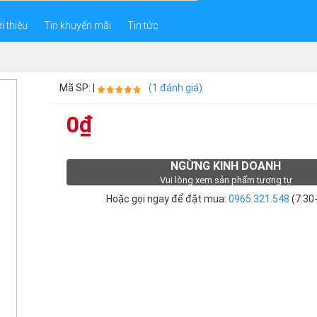
i thiệu
Tin khuyến mãi
Tin tức
Mã SP: |
(1 đánh giá)
0₫
NGỪNG KINH DOANH
Vui lòng xem sản phẩm tương tự
Hoặc gọi ngay để đặt mua:
0965.321.548
(7:30