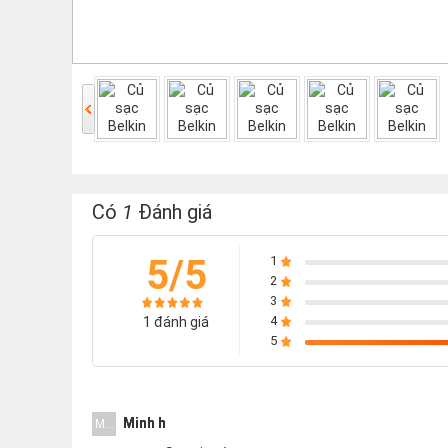
Có
1
Đánh giá
5/5
1
2
3
4
1 đánh giá
5
Minh h
M...