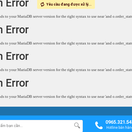
 Error
Yêu cầu đang được xử lý...
 to your MariaDB server version for the right syntax to use near 'and o.order_status
 Error
 to your MariaDB server version for the right syntax to use near 'and o.order_status
 Error
 to your MariaDB server version for the right syntax to use near 'and o.order_status
 Error
 to your MariaDB server version for the right syntax to use near 'and o.order_status
0965.321.54
Hotline bán hàn