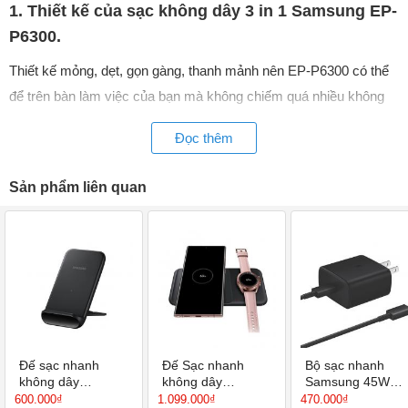
1. Thiết kế của sạc không dây 3 in 1 Samsung EP-
P6300.
Thiết kế mỏng, dẹt, gọn gàng, thanh mảnh nên EP-P6300 có thể
để trên bàn làm việc của bạn mà không chiếm quá nhiều không
gian.
Đọc thêm
Bề mặt sạc được thiết kế chống trơn trượt cũng giúp tránh rơi vỡ
thiết bị khi sạc.
Sản phẩm liên quan
Đế sạc nhanh
Đế Sạc nhanh
Bộ sạc nhanh
không dây
không dây
Samsung 45W
Samsung EP-
Samsung S21,
chính hãng EP-
600.000₫
1.099.000₫
470.000₫