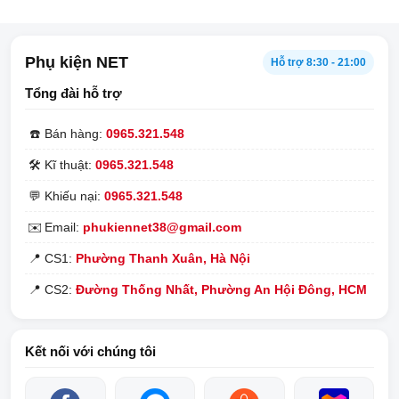
Phụ kiện NET
Hỗ trợ 8:30 - 21:00
Tổng đài hỗ trợ
Đèn led thông báo trên EP-P6300
☎️
Bán hàng:
0965.321.548
* Chỉ có thể điều khiển độ mờ ánh sáng LED với các kiểu
🛠️
Kĩ thuật:
0965.321.548
máy được phát hành từ dòng Galaxy S10 trở đi.
💬
Khiếu nại:
0965.321.548
* Có thể đặt lịch trong menu Cài đặt để tắt Sạc không dây
nhanh tại một thời điểm cụ thể và làm mờ đèn LED.
✉️
Email:
phukiennet38@gmail.com
📍
CS1:
Phường Thanh Xuân, Hà Nội
2. Những tính năng của sạc không dây 3 in 1
📍
CS2:
Đường Thống Nhất, Phường An Hội Đông, HCM
Samsung EP-P6300.
Sạc cùng lúc 3 thiết bị
Kết nối với chúng tôi
Sạc không dây 3 in 1 Samsung hỗ trợ sạc tốt đa 3 thiết bị cùng
lúc: