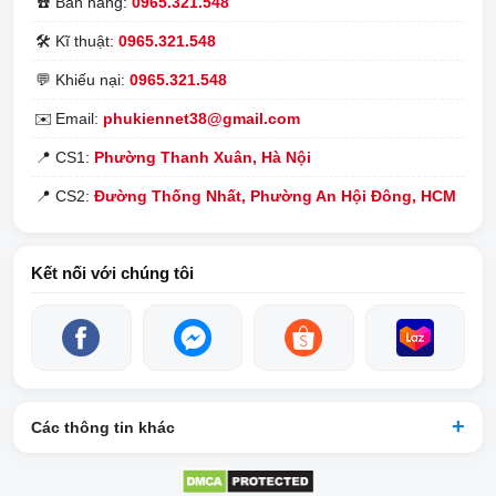
☎️
Bán hàng:
0965.321.548
🛠️
Kĩ thuật:
0965.321.548
💬
Khiếu nại:
0965.321.548
✉️
Email:
phukiennet38@gmail.com
📍
CS1:
Phường Thanh Xuân, Hà Nội
📍
CS2:
Đường Thống Nhất, Phường An Hội Đông, HCM
Kết nối với chúng tôi
Các thông tin khác